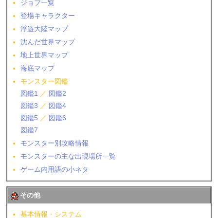
ジョブ一覧
登場キャラクター
浮遊大陸マップ
沈んだ世界マップ
地上世界マップ
海底マップ
モンスター図鑑
図鑑1
／
図鑑2
図鑑3
／
図鑑4
図鑑5
／
図鑑6
図鑑7
モンスター別攻略情報
モンスターの主な出現場所一覧
ゲーム内用語の小ネタ
その他
基本情報・システム