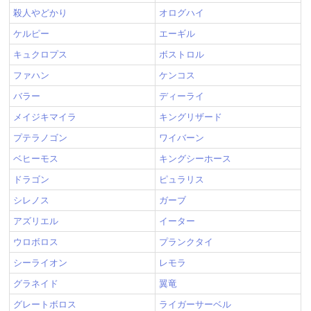
殺人やどかり
オログハイ
ケルピー
エーギル
キュクロプス
ボストロル
ファハン
ケンコス
バラー
ディーライ
メイジキマイラ
キングリザード
プテラノゴン
ワイバーン
ベヒーモス
キングシーホース
ドラゴン
ピュラリス
シレノス
ガーブ
アズリエル
イーター
ウロボロス
プランクタイ
シーライオン
レモラ
グラネイド
翼竜
グレートボロス
ライガーサーベル