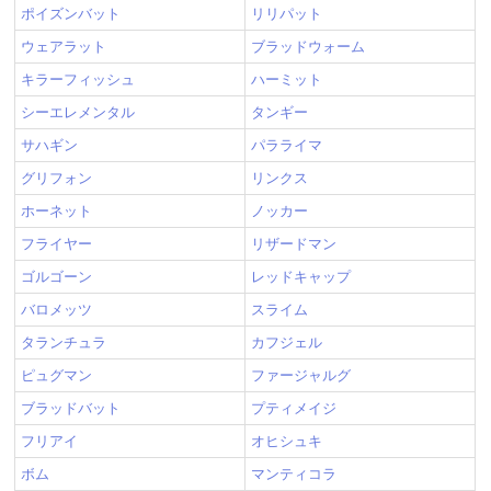
ポイズンバット
リリパット
ウェアラット
ブラッドウォーム
キラーフィッシュ
ハーミット
シーエレメンタル
タンギー
サハギン
パラライマ
グリフォン
リンクス
ホーネット
ノッカー
フライヤー
リザードマン
ゴルゴーン
レッドキャップ
バロメッツ
スライム
タランチュラ
カフジェル
ピュグマン
ファージャルグ
ブラッドバット
プティメイジ
フリアイ
オヒシュキ
ボム
マンティコラ