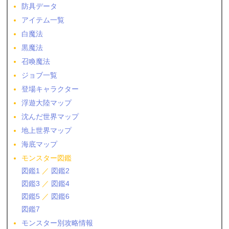
防具データ
アイテム一覧
白魔法
黒魔法
召喚魔法
ジョブ一覧
登場キャラクター
浮遊大陸マップ
沈んだ世界マップ
地上世界マップ
海底マップ
モンスター図鑑
図鑑1
／
図鑑2
図鑑3
／
図鑑4
図鑑5
／
図鑑6
図鑑7
モンスター別攻略情報