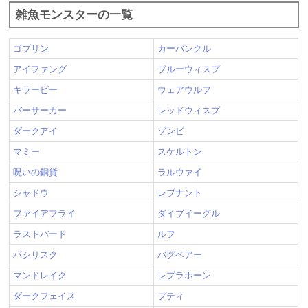
雑魚モンスターの一覧
ゴブリン
カーバンクル
アイファング
ブルーウィスプ
キラービー
ウェアウルフ
バーサーカー
レッドウィスプ
ダークアイ
ゾンビ
マミー
スケルトン
呪いの銅貨
ラルウァイ
シャドウ
レブナント
ファイアフライ
ダイブイーグル
ラストバード
ルフ
バシリスク
バグベアー
マンドレイク
レプラホーン
ダークフェイス
プティ