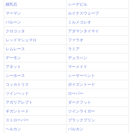
鍾乳石
シーデビル
マーマン
ルイナスウェーブ
バルーン
ミルメコレオ
クロコッタ
アダマンタイマイ
レッドマシュマロ
ファラオ
レムレース
ラミア
デーモン
デュラハン
アネット
マーメイド
シーホース
シーサーペント
コッカトリス
ポイズントード
ツインヘッド
ローパー
アガリアレプト
ダークフット
ギガントード
ツインライガー
ストローパー
ブラックプリン
ヘルカン
バルカン