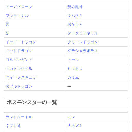
ドーガクローン
炎の魔神
プラティナル
クムクム
忍
おかしら
影
ダークジェネラル
イエロードラゴン
グリーンドラゴン
レッドドラゴン
グラシャラボラス
ヨルムンガンド
トール
ヘカトンケイル
ヒュドラ
クィーンスキュラ
ガルム
ダブルドラゴン
---
ボスモンスターの一覧
ランドタートル
ジン
ネプト竜
大ネズミ