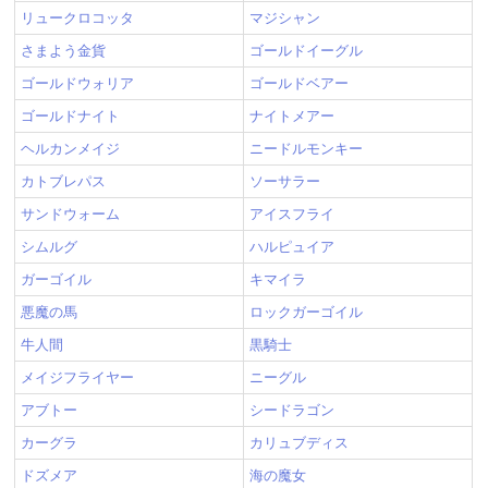
リュークロコッタ
マジシャン
さまよう金貨
ゴールドイーグル
ゴールドウォリア
ゴールドベアー
ゴールドナイト
ナイトメアー
ヘルカンメイジ
ニードルモンキー
カトブレパス
ソーサラー
サンドウォーム
アイスフライ
シムルグ
ハルピュイア
ガーゴイル
キマイラ
悪魔の馬
ロックガーゴイル
牛人間
黒騎士
メイジフライヤー
ニーグル
アブトー
シードラゴン
カーグラ
カリュブディス
ドズメア
海の魔女