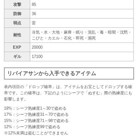
攻撃
85
防御
36
弱点
雷
冷気・水・大地・麻痺・眠り・混乱・毒・暗闇・沈黙・
耐性
こびと・カエル・石化・即死・瀕死
EXP
20000
ギル
17100
リバイアサンから入手できるアイテム
表内項目の「ドロップ確率」は、アイテムをお宝としてドロップする確
率です。この確率は、下記のようにシーフで「ぬすむ」際の熟練度にも
影響します。
19%：シーフ熟練度1～30で盗める
17%：シーフ熟練度31～70で盗める
15%：シーフ熟練度71～98で盗める
12%：シーフ熟練度99で盗める
※12%未満は盗むことができません