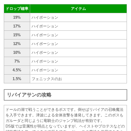
ドロップ確率
アイテム
19%
ハイポーション
17%
ハイポーション
15%
ハイポーション
12%
ハイポーション
10%
ハイポーション
7%
ハイポーション
4.5%
ハイポーション
1.5%
フェニックスのお
リバイアサンの攻略
ドールの湖で戦うことができるボスです。倒せばリバイアの召喚魔法
を入手できます。津波による全体攻撃を連発してきます。このボスも
ガルーダと同じように竜騎士のジャンプ戦法が有効です。
DS版では雷属性が弱点となっていますが、ヘイストやプロテスなどの