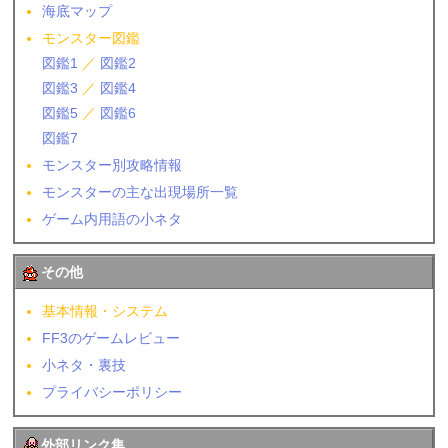
海底マップ
モンスター図鑑
図鑑1
／
図鑑2
図鑑3
／
図鑑4
図鑑5
／
図鑑6
図鑑7
モンスター別攻略情報
モンスターの主な出現場所一覧
ゲーム内用語の小ネタ
その他
基本情報・システム
FF3のゲームレビュー
小ネタ・裏技
プライバシーポリシー
外部リンク集