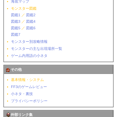
海底マップ
モンスター図鑑
図鑑1
／
図鑑2
図鑑3
／
図鑑4
図鑑5
／
図鑑6
図鑑7
モンスター別攻略情報
モンスターの主な出現場所一覧
ゲーム内用語の小ネタ
その他
基本情報・システム
FF3のゲームレビュー
小ネタ・裏技
プライバシーポリシー
外部リンク集