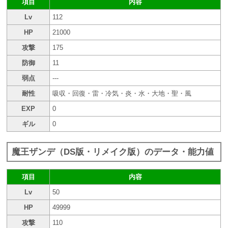
項目
内容
Lv
112
HP
21000
攻撃
175
防御
11
弱点
---
耐性
吸収・回復・雷・冷気・炎・水・大地・聖・風
EXP
0
ギル
0
魔王ザンデ（DS版・リメイク版）のデータ・能力値
項目
内容
Lv
50
HP
49999
攻撃
110