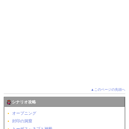
▲このページの先頭へ
シナリオ攻略
オープニング
封印の洞窟
トーザス～ネプト神殿