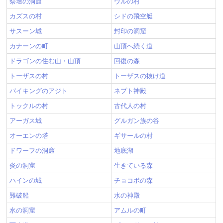
祭壇の洞窟
ウルの村
カズスの村
シドの飛空艇
サスーン城
封印の洞窟
カナーンの町
山頂へ続く道
ドラゴンの住む山・山頂
回復の森
トーザスの村
トーザスの抜け道
バイキングのアジト
ネプト神殿
トックルの村
古代人の村
アーガス城
グルガン族の谷
オーエンの塔
ギサールの村
ドワーフの洞窟
地底湖
炎の洞窟
生きている森
ハインの城
チョコボの森
難破船
水の神殿
水の洞窟
アムルの町