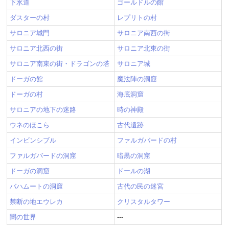
下水道
ゴールドルの館
ダスターの村
レプリトの村
サロニア城門
サロニア南西の街
サロニア北西の街
サロニア北東の街
サロニア南東の街・ドラゴンの塔
サロニア城
ドーガの館
魔法陣の洞窟
ドーガの村
海底洞窟
サロニアの地下の迷路
時の神殿
ウネのほこら
古代遺跡
インビンシブル
ファルガバードの村
ファルガバードの洞窟
暗黒の洞窟
ドーガの洞窟
ドールの湖
バハムートの洞窟
古代の民の迷宮
禁断の地エウレカ
クリスタルタワー
闇の世界
---