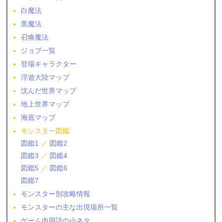
白魔法
黒魔法
召喚魔法
ジョブ一覧
登場キャラクター
浮遊大陸マップ
沈んだ世界マップ
地上世界マップ
海底マップ
モンスター図鑑
図鑑1
／
図鑑2
図鑑3
／
図鑑4
図鑑5
／
図鑑6
図鑑7
モンスター別攻略情報
モンスターの主な出現場所一覧
ゲーム内用語の小ネタ